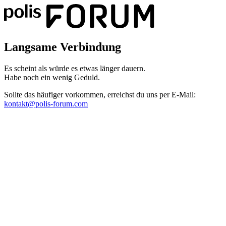
Langsame Verbindung
Es scheint als würde es etwas länger dauern.
Habe noch ein wenig Geduld.
Sollte das häufiger vorkommen, erreichst du uns per E-Mail:
kontakt@polis-forum.com
Das hätte nicht passieren dürfen
Es scheint als sei ein Fehler aufgetreten. Bitte sende uns einen Scree
kontakt@polis-forum.com
SyntaxError: Unexpected token '='