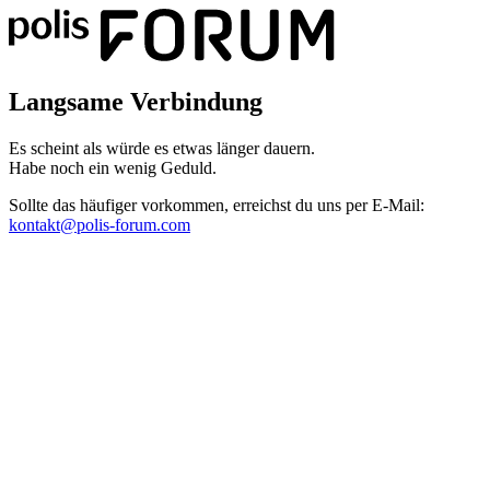
Langsame Verbindung
Es scheint als würde es etwas länger dauern.
Habe noch ein wenig Geduld.
Sollte das häufiger vorkommen, erreichst du uns per E-Mail:
kontakt@polis-forum.com
Das hätte nicht passieren dürfen
Es scheint als sei ein Fehler aufgetreten. Bitte sende uns einen Scree
kontakt@polis-forum.com
SyntaxError: Unexpected token '='