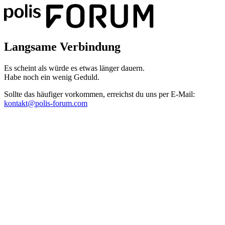
Langsame Verbindung
Es scheint als würde es etwas länger dauern.
Habe noch ein wenig Geduld.
Sollte das häufiger vorkommen, erreichst du uns per E-Mail:
kontakt@polis-forum.com
Das hätte nicht passieren dürfen
Es scheint als sei ein Fehler aufgetreten. Bitte sende uns einen Scree
kontakt@polis-forum.com
SyntaxError: Unexpected token '='