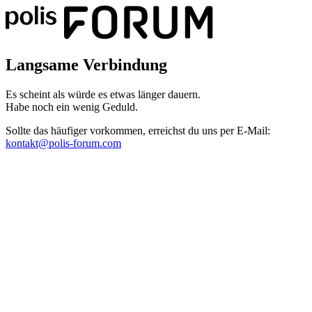
Langsame Verbindung
Es scheint als würde es etwas länger dauern.
Habe noch ein wenig Geduld.
Sollte das häufiger vorkommen, erreichst du uns per E-Mail:
kontakt@polis-forum.com
Das hätte nicht passieren dürfen
Es scheint als sei ein Fehler aufgetreten. Bitte sende uns einen
Screenshot dieser Seite, damit wir den Fehler beheben können.
kontakt@polis-forum.com