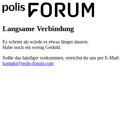
Langsame Verbindung
Es scheint als würde es etwas länger dauern.
Habe noch ein wenig Geduld.
Sollte das häufiger vorkommen, erreichst du uns per E-Mail:
kontakt@polis-forum.com
Das hätte nicht passieren dürfen
Es scheint als sei ein Fehler aufgetreten. Bitte sende uns einen
Screenshot dieser Seite, damit wir den Fehler beheben können.
kontakt@polis-forum.com