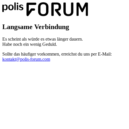
Langsame Verbindung
Es scheint als würde es etwas länger dauern.
Habe noch ein wenig Geduld.
Sollte das häufiger vorkommen, erreichst du uns per E-Mail:
kontakt@polis-forum.com
Das hätte nicht passieren dürfen
Es scheint als sei ein Fehler aufgetreten. Bitte sende uns einen
Screenshot dieser Seite, damit wir den Fehler beheben können.
kontakt@polis-forum.com