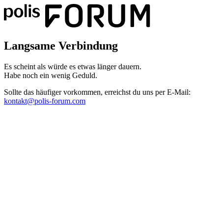
Langsame Verbindung
Es scheint als würde es etwas länger dauern.
Habe noch ein wenig Geduld.
Sollte das häufiger vorkommen, erreichst du uns per E-Mail:
kontakt@polis-forum.com
Das hätte nicht passieren dürfen
Es scheint als sei ein Fehler aufgetreten. Bitte sende uns einen Scree
kontakt@polis-forum.com
SyntaxError: Unexpected token '='