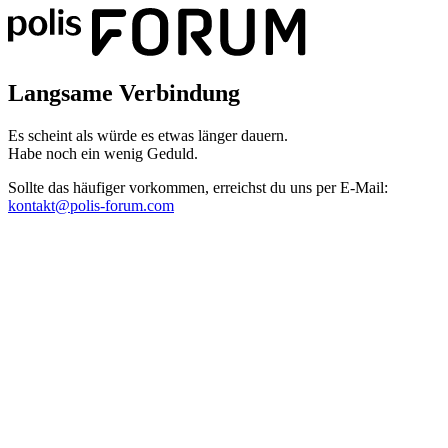
Langsame Verbindung
Es scheint als würde es etwas länger dauern.
Habe noch ein wenig Geduld.
Sollte das häufiger vorkommen, erreichst du uns per E-Mail:
kontakt@polis-forum.com
Das hätte nicht passieren dürfen
Es scheint als sei ein Fehler aufgetreten. Bitte sende uns einen
Screenshot dieser Seite, damit wir den Fehler beheben können.
kontakt@polis-forum.com