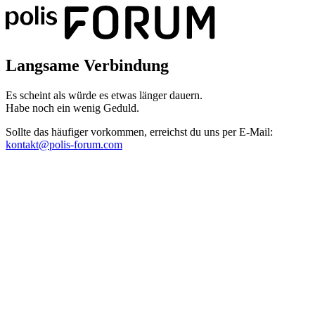
Langsame Verbindung
Es scheint als würde es etwas länger dauern.
Habe noch ein wenig Geduld.
Sollte das häufiger vorkommen, erreichst du uns per E-Mail:
kontakt@polis-forum.com
Das hätte nicht passieren dürfen
Es scheint als sei ein Fehler aufgetreten. Bitte sende uns einen
Screenshot dieser Seite, damit wir den Fehler beheben können.
kontakt@polis-forum.com