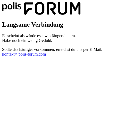
Langsame Verbindung
Es scheint als würde es etwas länger dauern.
Habe noch ein wenig Geduld.
Sollte das häufiger vorkommen, erreichst du uns per E-Mail:
kontakt@polis-forum.com
Das hätte nicht passieren dürfen
Es scheint als sei ein Fehler aufgetreten. Bitte sende uns einen Scree
kontakt@polis-forum.com
SyntaxError: Unexpected token '='