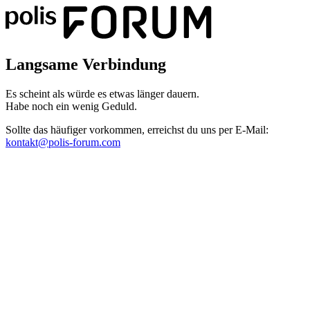
Langsame Verbindung
Es scheint als würde es etwas länger dauern.
Habe noch ein wenig Geduld.
Sollte das häufiger vorkommen, erreichst du uns per E-Mail:
kontakt@polis-forum.com
Das hätte nicht passieren dürfen
Es scheint als sei ein Fehler aufgetreten. Bitte sende uns einen
Screenshot dieser Seite, damit wir den Fehler beheben können.
kontakt@polis-forum.com