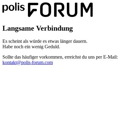
Langsame Verbindung
Es scheint als würde es etwas länger dauern.
Habe noch ein wenig Geduld.
Sollte das häufiger vorkommen, erreichst du uns per E-Mail:
kontakt@polis-forum.com
Das hätte nicht passieren dürfen
Es scheint als sei ein Fehler aufgetreten. Bitte sende uns einen
Screenshot dieser Seite, damit wir den Fehler beheben können.
kontakt@polis-forum.com