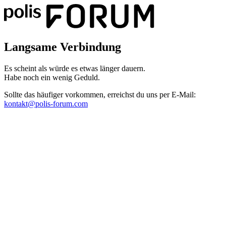
Langsame Verbindung
Es scheint als würde es etwas länger dauern.
Habe noch ein wenig Geduld.
Sollte das häufiger vorkommen, erreichst du uns per E-Mail:
kontakt@polis-forum.com
Das hätte nicht passieren dürfen
Es scheint als sei ein Fehler aufgetreten. Bitte sende uns einen Scree
kontakt@polis-forum.com
SyntaxError: Unexpected token '='