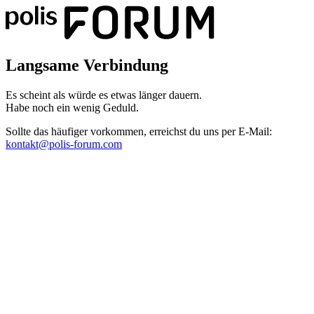
Langsame Verbindung
Es scheint als würde es etwas länger dauern.
Habe noch ein wenig Geduld.
Sollte das häufiger vorkommen, erreichst du uns per E-Mail:
kontakt@polis-forum.com
Das hätte nicht passieren dürfen
Es scheint als sei ein Fehler aufgetreten. Bitte sende uns einen
Screenshot dieser Seite, damit wir den Fehler beheben können.
kontakt@polis-forum.com