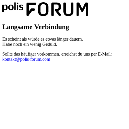
Langsame Verbindung
Es scheint als würde es etwas länger dauern.
Habe noch ein wenig Geduld.
Sollte das häufiger vorkommen, erreichst du uns per E-Mail:
kontakt@polis-forum.com
Das hätte nicht passieren dürfen
Es scheint als sei ein Fehler aufgetreten. Bitte sende uns einen Scree
kontakt@polis-forum.com
SyntaxError: Unexpected token '='