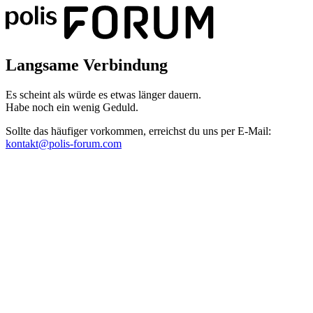
Langsame Verbindung
Es scheint als würde es etwas länger dauern.
Habe noch ein wenig Geduld.
Sollte das häufiger vorkommen, erreichst du uns per E-Mail:
kontakt@polis-forum.com
Das hätte nicht passieren dürfen
Es scheint als sei ein Fehler aufgetreten. Bitte sende uns einen
Screenshot dieser Seite, damit wir den Fehler beheben können.
kontakt@polis-forum.com