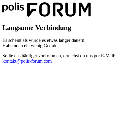
Langsame Verbindung
Es scheint als würde es etwas länger dauern.
Habe noch ein wenig Geduld.
Sollte das häufiger vorkommen, erreichst du uns per E-Mail:
kontakt@polis-forum.com
Das hätte nicht passieren dürfen
Es scheint als sei ein Fehler aufgetreten. Bitte sende uns einen Scree
kontakt@polis-forum.com
SyntaxError: Unexpected token '='