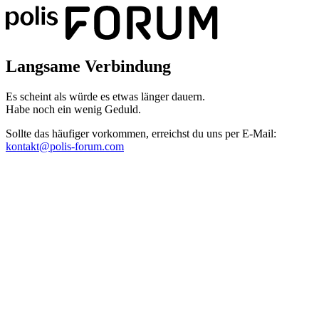
Langsame Verbindung
Es scheint als würde es etwas länger dauern.
Habe noch ein wenig Geduld.
Sollte das häufiger vorkommen, erreichst du uns per E-Mail:
kontakt@polis-forum.com
Das hätte nicht passieren dürfen
Es scheint als sei ein Fehler aufgetreten. Bitte sende uns einen Scree
kontakt@polis-forum.com
SyntaxError: Unexpected token '='