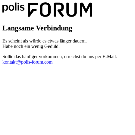
Langsame Verbindung
Es scheint als würde es etwas länger dauern.
Habe noch ein wenig Geduld.
Sollte das häufiger vorkommen, erreichst du uns per E-Mail:
kontakt@polis-forum.com
Das hätte nicht passieren dürfen
Es scheint als sei ein Fehler aufgetreten. Bitte sende uns einen Scree
kontakt@polis-forum.com
SyntaxError: Unexpected token '='